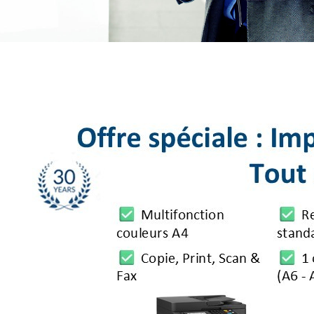
SOFTWARE
LOGICIELS DE GESTION
LOGICIELS DE COMPTABILITÉ
OFFICE 365
DÉVELOPPEMENT SUR MESURE
PRINTING
IMPRIMANTES & MULTIFONCTIONS
APPLICATIONS BUREAUTIQUES
MAINTENANCE
HARDWARE