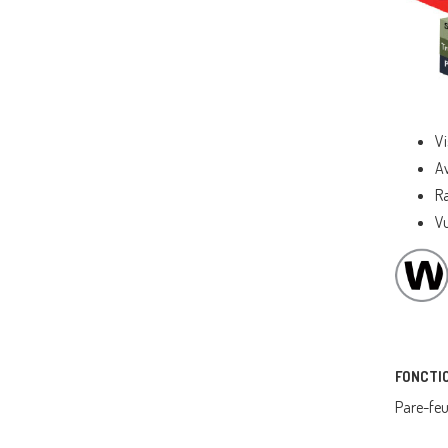
Vi
Av
Ra
Vu
FONCTIO
Pare-feu