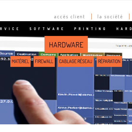
accès client
la société
ERVICE
SOFTWARE
PRINTING
HAR
HARDWARE
MATÉRIEL
FIREWALL
CABLAGE RÉSEAU
RÉPARATION