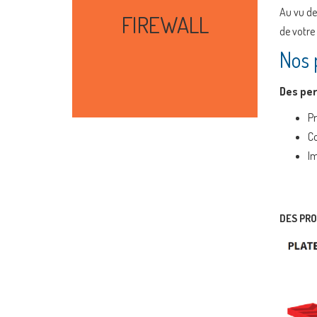
Au vu de 
FIREWALL
de votre
Nos p
Des per
Pr
Co
Im
DES PRO