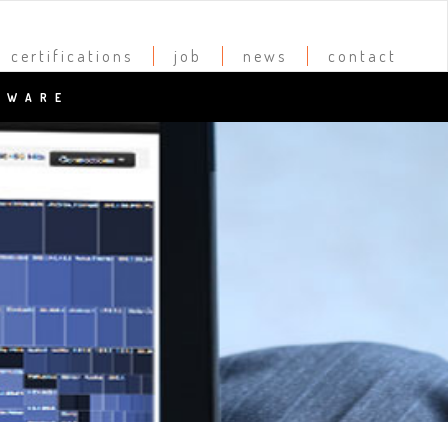
certifications
job
news
contact
DWARE