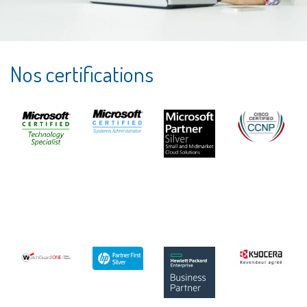
SOFTWARE
LOGICIELS DE GESTION
Nos certifications
LOGICIELS DE COMPTABILITÉ
OFFICE 365
DÉVELOPPEMENT SUR MESURE
PRINTING
IMPRIMANTES & MULTIFONCTIONS
APPLICATIONS BUREAUTIQUES
MAINTENANCE
HARDWARE